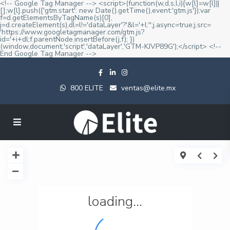
<!-- Google Tag Manager --> <script>(function(w,d,s,l,i){w[l]=w[l]||
[];w[l].push({'gtm.start': new Date().getTime(),event:'gtm.js'});var
f=d.getElementsByTagName(s)[0],
j=d.createElement(s),dl=l!='dataLayer'?'&l='+l:'';j.async=true;j.src=
'https://www.googletagmanager.com/gtm.js?
id='+i+dl;f.parentNode.insertBefore(j,f); })
(window,document,'script','dataLayer','GTM-KJVP89G');</script> <!--
End Google Tag Manager -->
800 ELITE
ventas@elite.mx
loading...