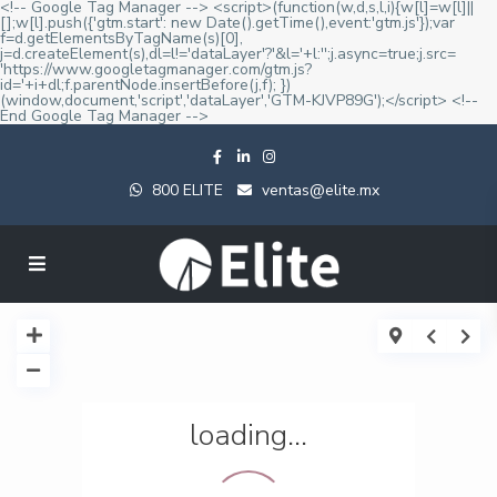
<!-- Google Tag Manager --> <script>(function(w,d,s,l,i){w[l]=w[l]||
[];w[l].push({'gtm.start': new Date().getTime(),event:'gtm.js'});var
f=d.getElementsByTagName(s)[0],
j=d.createElement(s),dl=l!='dataLayer'?'&l='+l:'';j.async=true;j.src=
'https://www.googletagmanager.com/gtm.js?
id='+i+dl;f.parentNode.insertBefore(j,f); })
(window,document,'script','dataLayer','GTM-KJVP89G');</script> <!--
End Google Tag Manager -->
800 ELITE
ventas@elite.mx
loading...